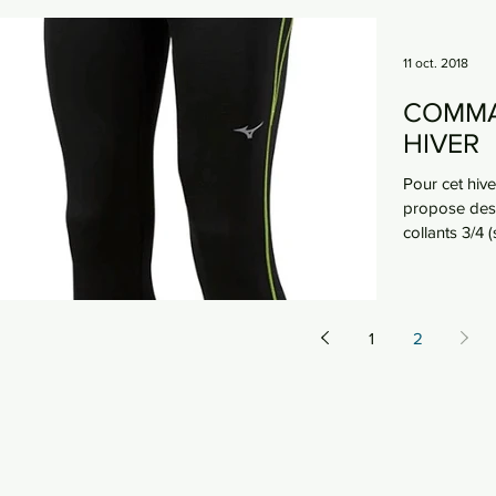
11 oct. 2018
COMMA
HIVER
Pour cet hiv
propose des 
collants 3/4 
1
2