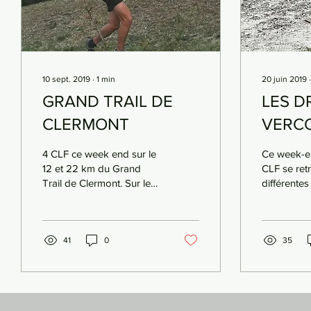
10 sept. 2019
∙
1
min
20 juin 2019
GRAND TRAIL DE
LES D
CLERMONT
VERCO
DE S
4 CLF ce week end sur le
Ce week-en
12 et 22 km du Grand
CLF se ret
Trail de Clermont. Sur le
différente
12km, Yoann Comand
Auvergne-
termine 29ème (19 SE) en
Dans la dr
01:15:17. Alain...
Chartoire pa
41
0
35