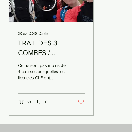
30 avr. 2019
∙
2
min
TRAIL DES 3
COMBES /
BELLIMONTRAIL /
Ce ne sont pas moins de
TRAIL DE
4 courses auxquelles les
licenciés CLF ont
L'ANGUIENNE / LA
participés samedi 21 avril.
ROMAGNATOISE
Béatrice et Patrick
Chassagnon...
58
0