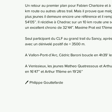
Un retour au premier plan pour Fabien Chartoire et à
km route ou autres ultras trail. Mais il prouve que ma
plus jeunes il demeure encore une référence et il rem
54’05’’. Il récidive à Chadrac sur un 10 km route un
un excellent chrono de 32’44’’. Maxime Prat est 17èm
Seul participant du CLF au grand trail du Sancy, apr
avec un dénivelé positif de + 3500 m.
A Vallon-Pont-d’Arc, Cédric Baroni boucle en 4h39’ 
A Venissieux, les jeunes Matheo Quatressous et Arthur
en 16’47’’ et Arthur 111ème en 19’26’’
🖊️ Philippe Gouttefarde