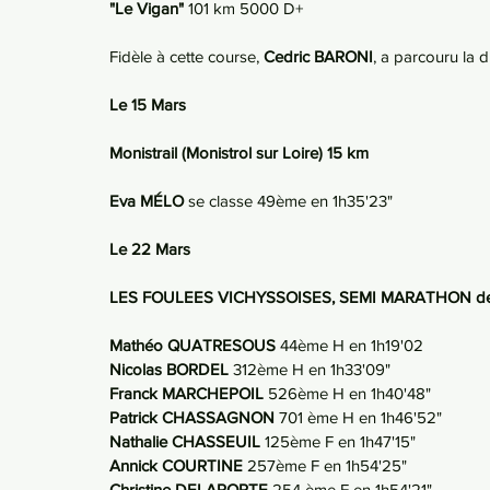
"Le Vigan"
 101 km 5000 D+
Fidèle à cette course, 
Cedric BARONI
, a parcouru la 
Le 15 Mars
Monistrail (Monistrol sur Loire) 15 km
Eva MÉLO
 se classe 49ème en 1h35'23"
Le 22 Mars
LES FOULEES VICHYSSOISES, SEMI MARATHON d
Mathéo QUATRESOUS 
44ème H en 1h19'02
Nicolas BORDEL 
312ème H en 1h33'09"
Franck MARCHEPOIL 
526ème H en 1h40'48"
Patrick CHASSAGNON 
701 ème H en 1h46'52"
Nathalie CHASSEUIL 
125ème F en 1h47'15"
Annick COURTINE 
257ème F en 1h54'25"
Christine DELAPORTE 
254 ème F en 1h54'21"