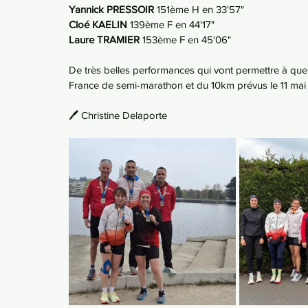
Yannick PRESSOIR 
151ème H en 33'57"
Cloé KAELIN
 139ème F en 44'17"
Laure TRAMIER
 153ème F en 45'06"
De très belles performances qui vont permettre à qu
France de semi-marathon et du 10km prévus le 11 mai
🖊️ Christine Delaporte