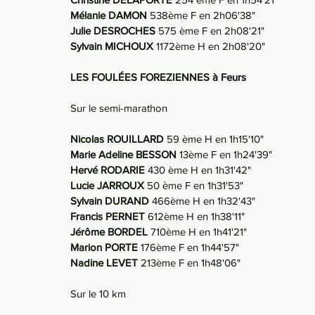
Mélanie DAMON 
538ème F en 2h06'38"
Julie DESROCHES 
575 ème F en 2h08'21"
Sylvain MICHOUX 
1172ème H en 2h08'20"
LES FOULÉES FOREZIENNES à Feurs
Sur le semi-marathon
Nicolas ROUILLARD 
59 ème H
en 1h15'10"
Marie Adeline BESSON 
13ème F en 1h24'39"
Hervé RODARIE 
430 ème H en 1h31'42"
Lucie JARROUX 
50 ème F en 1h31'53"
Sylvain DURAND 
466ème H en 1h32'43"
Francis PERNET 
612ème H en 1h38'11"
Jérôme BORDEL 
710ème H en 1h41'21"
Marion PORTE
 176ème F en 1h44'57"
Nadine LEVET
 213ème F en 1h48'06"
Sur le 10 km 