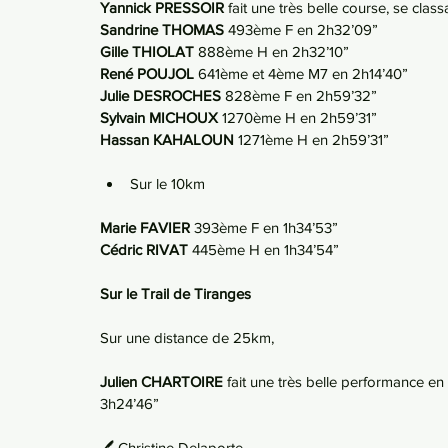
Yannick PRESSOIR 
fait une très belle course, se cl
Sandrine THOMAS 
493ème F en 2h32’09”
Gille THIOLAT 
888ème H en 2h32’10”
René POUJOL 
641ème et 4ème M7 en 2h14’40”
Julie DESROCHES 
828ème F en 2h59’32”
Sylvain MICHOUX 
1270ème H en 2h59’31”
Hassan KAHALOUN 
1271ème H en 2h59’31”
Sur le 10km
Marie FAVIER 
393ème F en 1h34’53”
Cédric RIVAT 
445ème H en 1h34’54”
Sur le Trail de Tiranges
Sur une distance de 25km,
Julien CHARTOIRE 
fait une très belle performance 
3h24’46”
🖊 Christine Delaporte