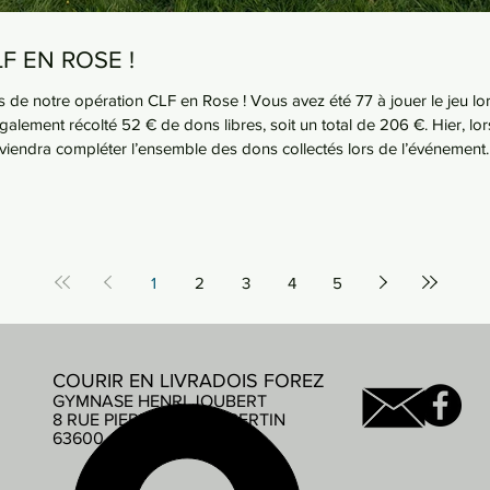
F EN ROSE !
s de notre opération CLF en Rose ! Vous avez été 77 à jouer le jeu lo
alement récolté 52 € de dons libres, soit un total de 206 €. Hier, lo
iendra compléter l’ensemble des dons collectés lors de l’événement.
1
2
3
4
5
COURIR EN LIVRADOIS FOREZ
GYMNASE HENRI JOUBERT
8 RUE PIERRE DE COUBERTIN
63600 AMBERT