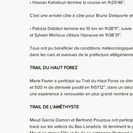
• Hassan Kahaloun termine la course en 1h29’46’’. 
C’est une arrivée côte à côte pour Bruno Delaporte et
• Patricia Débiton termine les 15 km en 1h38’11’’, suiv
et Sylvain Michoux clôture l’épreuve en 1h38’31’’. 
Tous ont pu bénéficier de conditions météorologiques 
dans les rues et avenues de la préfecture altiligérienne
TRAIL DU HAUT FOREZ
Marie Favier a participé au Trail du Haut Forez ce di
et 500 m de dénivelé positif en 1h51’12’’, dans un déc
une expérience à renouveler en plus grand nombre po
TRAIL DE L'AMÉTHYSTE 
Maud Garcia Damon et Bertrand Pouzoux ont participé a
tracé sur les vallons du Bas-Livradois. Ils terminent 
Maud se classe 121e et 4e de sa catégorie. Bertrand s