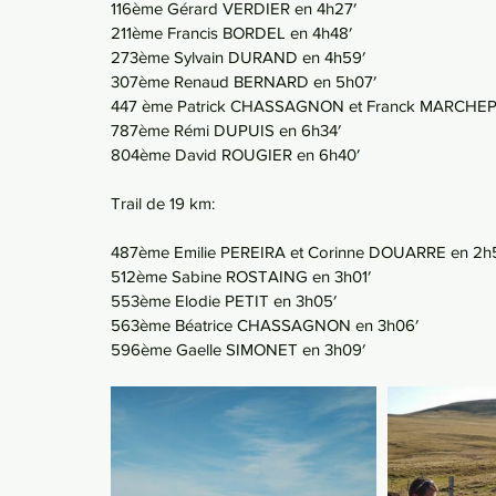
116ème Gérard VERDIER en 4h27′
211ème Francis BORDEL en 4h48′
273ème Sylvain DURAND en 4h59′
307ème Renaud BERNARD en 5h07′
447 ème Patrick CHASSAGNON et Franck MARCHEPO
787ème Rémi DUPUIS en 6h34′
804ème David ROUGIER en 6h40′
Trail de 19 km:
487ème Emilie PEREIRA et Corinne DOUARRE en 2h
512ème Sabine ROSTAING en 3h01′
553ème Elodie PETIT en 3h05′
563ème Béatrice CHASSAGNON en 3h06′
596ème Gaelle SIMONET en 3h09′