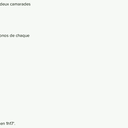
s deux camarades 
hronos de chaque 
n 1h17'. 