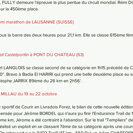
e. FULLY demeure l'épreuve la plus pentue du circuit mondial. Rémi D
ur la 450ème place. 
 Semi marathon de LAUSANNE (SUISSE)
s la barre des deux heures pour 21,1 km. Elle se classe 615ème fém
Trail Castelpontin à PONT DU CHATEAU (63)
obert LANGLOIS se classe second de sa catégorie en 1h15 précédé d
''. Bravo à Badia El HARIRI qui prend une belle deuxième place au sc
ristophe JARRIX 89ème du 26 km en 2h56'.
 à MILLAU du 19 au 22 octobre
sportif de Courir en Livradois Forez, le bilan de cette nouvelle éditi
 pensée pour Jérôme BORDEL qui n'aura pu finir l'Endurance Trail de
75ème km, Jérome a été contraint à l'abandon. Sur le trail "Templiers" 
éalisé un exploit en se classant 7ème de sa catégorie après une cour
!! On retrouvait sur la "VO2 Trail" (17 km - 650 D+) un Julien CHARTOIR