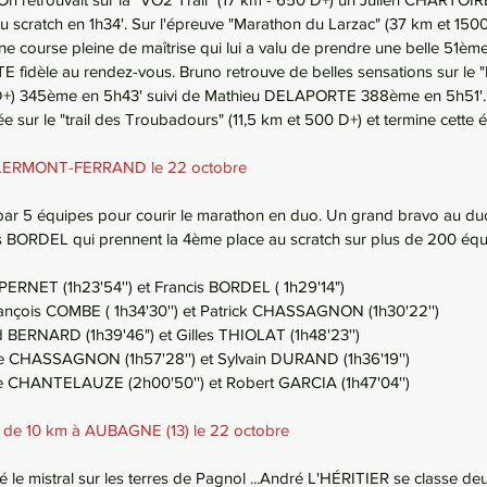
 scratch en 1h34'. Sur l'épreuve "Marathon du Larzac" (37 km et 1500
course pleine de maîtrise qui lui a valu de prendre une belle 51ème
 fidèle au rendez-vous. Bruno retrouve de belles sensations sur le 
D+) 345ème en 5h43' suivi de Mathieu DELAPORTE 388ème en 5h51'. 
ur le "trail des Troubadours" (11,5 km et 500 D+) et termine cette é
 CLERMONT-FERRAND le 22 octobre
par 5 équipes pour courir le marathon en duo. Un grand bravo au duo
 BORDEL qui prennent la 4ème place au scratch sur plus de 200 équ
PERNET (1h23'54'') et Francis BORDEL ( 1h29'14")
ançois COMBE ( 1h34'30'') et Patrick CHASSAGNON (1h30'22'')
BERNARD (1h39'46") et Gilles THIOLAT (1h48'23'')
ce CHASSAGNON (1h57'28'') et Sylvain DURAND (1h36'19'')
ne CHANTELAUZE (2h00'50'') et Robert GARCIA (1h47'04'')
 de 10 km à AUBAGNE (13) le 22 octobre
le mistral sur les terres de Pagnol ...André L'HÉRITIER se classe d