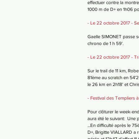
effectuer contre la montr
1000 m de D+ en 1h06 po
- Le 22 octobre 2017 -
Gaelle SIMONET passe sou
chrono de 1 h 59'. 
- Le 22 octobre 2017 - 
Sur le trail de 11 km, R
81ème au scratch en 54'20
le 26 km en 2h18' et Ch
- Festival des Templiers
Pour clôturer le week-end 
aura été le suivant:  Une
...En difficulté après le 
D+, Brigitte VIALLARD a r
gérée et 12h47 d'effort !