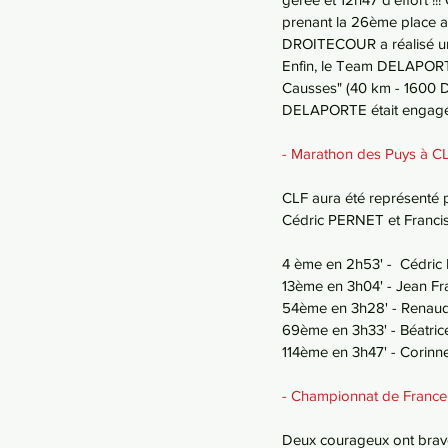
prenant la 26ème place au
DROITECOUR a réalisé une 
Enfin, le Team DELAPORTE
Causses" (40 km - 1600 
DELAPORTE était engagée s
- Marathon des Puys à
CLF aura été représenté 
Cédric PERNET et Francis
4 ème en 2h53' -  Cédric 
13ème en 3h04' - Jean Fr
54ème en 3h28' - Renaud 
69ème en 3h33' - Béatri
114ème en 3h47' - Corin
- Championnat de France
Deux courageux ont bravé 