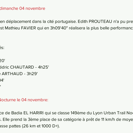
 dimanche 04 novembre
en déplacement dans la cité portugaise. Edith PROUTEAU n'a pu pre
est Mathieu FAVIER qui en 3h09'40" réalisera la plus belle performanc
és:
20'
édric CHAUTARD - 4h25'
e ARTHAUD - 3h29'
4'
'
cturne le 04 novembre: 
ce de Badia EL HARIRI qui se classe 149ème du Lyon Urban Trail Noc
 Elle prend la 3ème place de sa catégorie à prêt de 11 km/h de moyen
asse pattes (26 km et 1000 D+). 