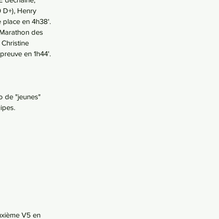
 D+), Henry 
 place en 4h38'. 
"Marathon des 
Christine 
preuve en 1h44'. 
 de "jeunes" 
ipes. 
euxième V5 en 