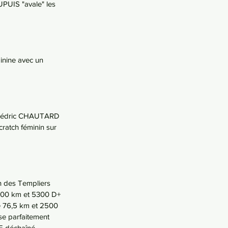
UPUIS "avale" les 
inine avec un 
e Cédric CHAUTARD 
ratch féminin sur 
on des Templiers 
 100 km et 5300 D+ 
de 76,5 km et 2500 
se parfaitement 
E déchaîné, 