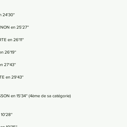
 24'30''
NON en 25'27''
E en 26'11''
 26'19''
n 27'43''
 en 29'43''
SON en 15'34'' (4ème de sa catégorie)
10'28''
n 10'35''