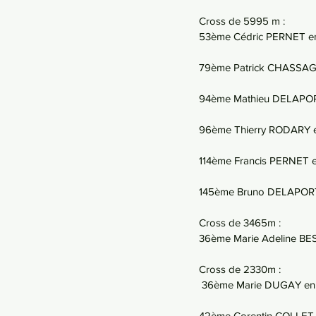
Cross de 5995 m :
53ème Cédric PERNET en
79ème Patrick CHASSAG
94ème Mathieu DELAPORT
96ème Thierry RODARY en
114ème Francis PERNET e
145ème Bruno DELAPORTE
Cross de 3465m :
36ème Marie Adeline BES
Cross de 2330m :
 36ème Marie DUGAY en 
42ème Corentin COLLET e