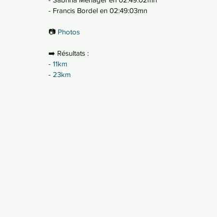
- Francis Bordel en 02:49:03mn
📷 
Photos
➡️ Résultats :
- 
11km
- 
23km