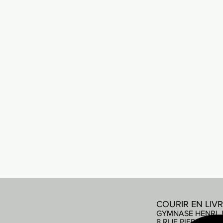
COURIR EN LIV
GYMNASE HENRI 
8 RUE PIERRE DE