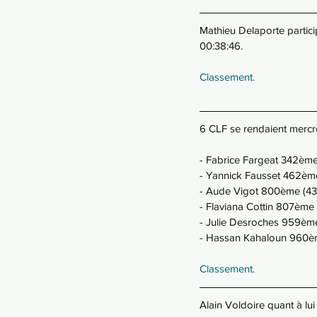
Mathieu Delaporte particip
00:38:46.
Classement.
6 CLF se rendaient mercre
- Fabrice Fargeat 342ème 
- Yannick Fausset 462ème
- Aude Vigot 800ème (43 
- Flaviana Cottin 807ème 
- Julie Desroches 959ème
- Hassan Kahaloun 960èm
Classement.
Alain Voldoire quant à lu