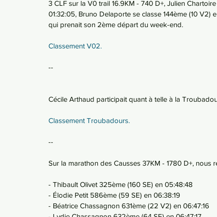
3 CLF sur la V0 trail 16.9KM - 740 D+, Julien Charto
01:32:05, Bruno Delaporte se classe 144ème (10 V2) e
qui prenait son 2ème départ du week-end. 
Classement V02.
--
Cécile Arthaud participait quant à telle à la Troubado
Classement Troubadours. 
--
Sur la marathon des Causses 37KM - 1780 D+, nous r
- Thibault Olivet 325ème (160 SE) en 05:48:48
- Élodie Petit 586ème (59 SE) en 06:38:19
- Béatrice Chassagnon 631ème (22 V2) en 06:47:16
- Lydie Chassagnon 632ème (64 SE) en 06:47:17