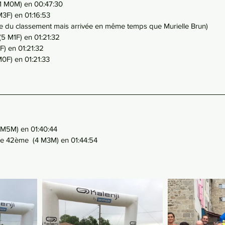
(1 M0M) en 00:47:30
M3F) en 01:16:53
nte du classement mais arrivée en même temps que Murielle Brun)
5 M1F) en 01:21:32
F) en 01:21:32
0F) en 01:21:33
1 M5M) en 01:40:44
die 42ème  (4 M3M) en 01:44:54