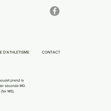
E D'ATHLETISME
CONTACT
ouzet prend la 
vier seconde M0. 
(1er M5).