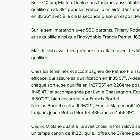
Sur le 10 km, Matteo Quatresous toujours aussi affûté à
qualifie en 35’39’’ pour les France, bien aidé dans un
en 35’36’’ avec à la clé la seconde place en espoir. M
Sur le semi marathon avec 550 partants, Thierry Rodar
et se qualifie ainsi que l’inoxydable Francis Pernet, 1
Mais le club avait bien préparé son affaire avec des l
qualifier.
Chez les féminines et accompagnée de Patrice Fraisse
efficace, qui assure sa qualification en 1h35’07’’. Aid
chaque sortie, se qualifie en 1h37’35’’ en 226ème po
1h48’47’’ et accompagnée par Lydie Chassagnon. Egal
1h50’27’’, bien encadrée par Francis Bordel.
Nicolas Bordel réalise 1h36’21’’, Franck Marchepoil 1h3
toujours jeune Robert Bordel, 436ème en 1h56’39’’.
Cédric Miolane quant à lui avait choisi le très relevé 
un temps canon de 1h22’, qui lui offre une 37ème place