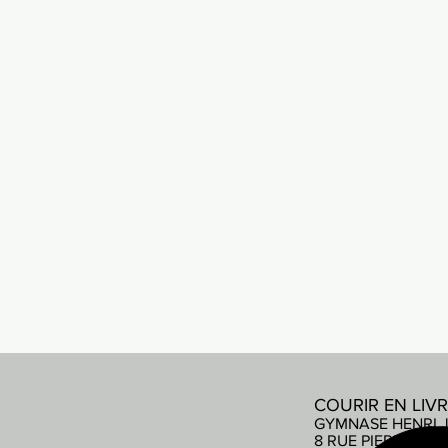
COURIR EN LIV
GYMNASE HENRI 
8 RUE PIERRE DE