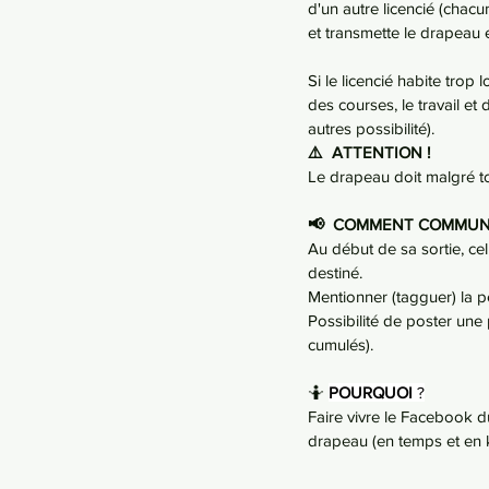
d'un autre licencié (chacu
et transmette le drapeau e
Si le licencié habite trop
des courses, le travail et
autres possibilité).
⚠️  ATTENTION !
Le drapeau doit malgré to
📢  COMMENT COMMUN
Au début de sa sortie, cel
destiné.
Mentionner (tagguer) la p
Possibilité de poster une
cumulés).
🤷 
POURQUOI
 ?
Faire vivre le Facebook du
drapeau (en temps et en