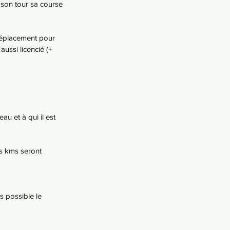
à son tour sa course 
 déplacement pour 
ussi licencié (+ 
u et à qui il est 
s kms seront 
s possible le 