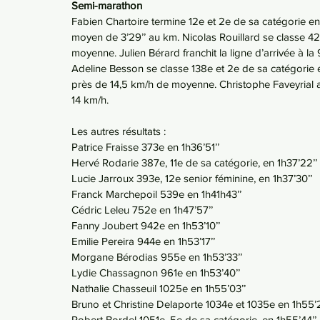
Semi-marathon
Fabien Chartoire termine 12e et 2e de sa catégorie en
moyen de 3’29’’ au km. Nicolas Rouillard se classe 42
moyenne. Julien Bérard franchit la ligne d’arrivée à l
Adeline Besson se classe 138e et 2e de sa catégorie 
près de 14,5 km/h de moyenne. Christophe Faveyrial
14 km/h.
Les autres résultats :
Patrice Fraisse 373e en 1h36’51’’
Hervé Rodarie 387e, 11e de sa catégorie, en 1h37’22’’
Lucie Jarroux 393e, 12e senior féminine, en 1h37’30’’
Franck Marchepoil 539e en 1h41h43’’
Cédric Leleu 752e en 1h47’57’’
Fanny Joubert 942e en 1h53’10’’
Emilie Pereira 944e en 1h53’17’’
Morgane Bérodias 955e en 1h53’33’’
Lydie Chassagnon 961e en 1h53’40’’
Nathalie Chasseuil 1025e en 1h55’03’’
Bruno et Christine Delaporte 1034e et 1035e en 1h55’25
Robert Bordel 1051e, 5e de sa catégorie, en 1h55’44’’