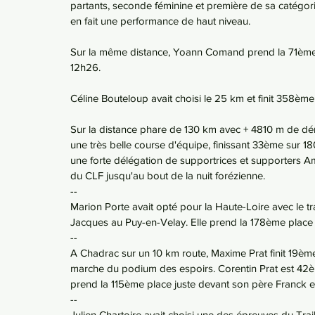
partants, seconde féminine et première de sa catégor
en fait une performance de haut niveau.
Sur la même distance, Yoann Comand prend la 71ème 
12h26.
Céline Bouteloup avait choisi le 25 km et finit 358ème
Sur la distance phare de 130 km avec + 4810 m de dénive
une très belle course d'équipe, finissant 33ème sur 1
une forte délégation de supportrices et supporters Am
du CLF jusqu'au bout de la nuit forézienne.
--
Marion Porte avait opté pour la Haute-Loire avec le tr
Jacques au Puy-en-Velay. Elle prend la 178ème place
--
A Chadrac sur un 10 km route, Maxime Prat finit 19èm
marche du podium des espoirs. Corentin Prat est 42è
prend la 115ème place juste devant son père Franck en
--
Julien Chartoire avait choisi une des épreuves du Tra