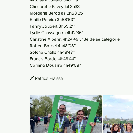
Christophe Faveyrial 3h33’
Morgane Bérodias 3h58’35’’
Emilie Pereira 3h58’53’’
Fanny Joubert 3h59’21’’
Lydie Chassagnon 4h12’36’’
Christine Albaret 4h24’46’’, 13e de sa catégorie
Robert Bordel 4h48’08’’
Solène Chelle 4h48’43’’
Francis Bordel 4h48’44’’
Corinne Douarre 4h49’58’’
🖊️ Patrice Fraisse