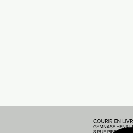
COURIR EN LIV
GYMNASE HENRI 
8 RUE PIERRE DE