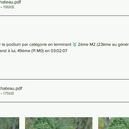
chateau
.pdf
 • 196KB
r le podium par catégorie en terminant 
🥈
 2ème M2 (23ème au généra
and à lui, 49ème (11 M0) en 03:02:07
chateau
.pdf
 • 175KB