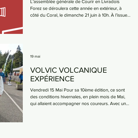
L’assemblée générale de Courir en Livradois
Forez se déroulera cette année en extérieur, à
côté du Coral, le dimanche 21 juin à 10h. À l’issue
de l’AG, le club offrira un repas suivi d’un moment
convivial autour de différents jeux (pétanque,
molky, etc.). ⚠️ Attention : le repas se fera
uniquement sur inscription obligatoire via le
tableau disponible au local. Au programme : •
Bilan de la saison écoulée • Bilan sportif • Bilan
19 mai
financier • Projets du club • Présentation du con
VOLVIC VOLCANIQUE
EXPÉRIENCE
Vendredi 15 Mai Pour sa 10ème édition, ce sont
des conditions hivernales, en plein mois de Mai,
qui allaient accompagner nos coureurs. Avec une
température approchant 0 degré et la neige qui
s’est invitée sur les volcans d’Auvergne. Ces
conditions météorologiques ont contraint les
organisateurs à détourner la montée du Puy de
Dôme. 4 de nos licenciés ont décidé de partager