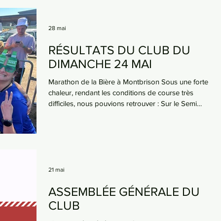
28 mai
RÉSULTATS DU CLUB DU
DIMANCHE 24 MAI
Marathon de la Bière à Montbrison Sous une forte
chaleur, rendant les conditions de course très
difficiles, nous pouvions retrouver : Sur le Semi
Marathon : Yannick PRESSOIR fait une très belle
course, se classant 32ème H et 2ème Junior en
1h32’33” Sandrine THOMAS 493ème F en
2h32’09” Gille THIOLAT 888ème H en 2h32’10”
René POUJOL 641ème et 4ème M7 en 2h14’40”
Julie DESROCHES 828ème F en 2h59’32”
21 mai
Sylvain MICHOUX 1270ème H en 2h59’31”
ASSEMBLÉE GÉNÉRALE DU
Hassan KAHALOUN 1271ème H en 2h59’31
CLUB