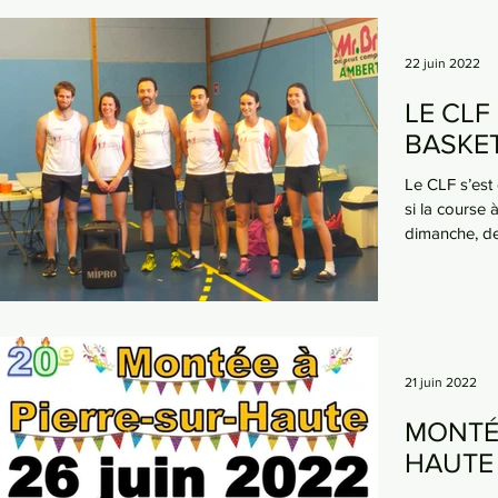
22 juin 2022
LE CLF
BASKET
Le CLF s’est
si la course 
dimanche, de
21 juin 2022
MONTÉE
HAUTE