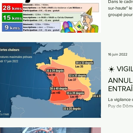
Dans le cadr
sur-haute" l
groupé pour 
16 juin 2022
☀️ VIG
ANNUL
ENTRA
VENDRE
La vigilance
Puy de Dôme 
de vendredi 1