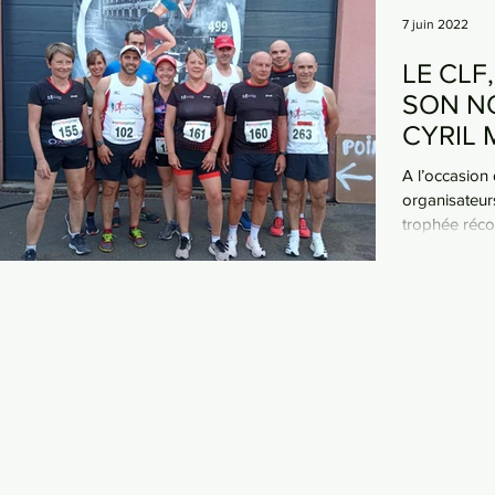
7 juin 2022
LE CLF
SON N
CYRIL 
THIERN
A l’occasion 
organisateur
trophée récom